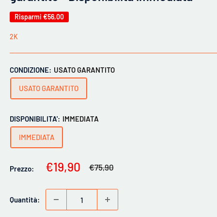
Risparmi
€56,00
2K
CONDIZIONE:
USATO GARANTITO
USATO GARANTITO
DISPONIBILITA':
IMMEDIATA
IMMEDIATA
Prezzo
€19,90
Prezzo
€75,90
Prezzo:
scontato
Quantità: