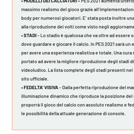
• MODELLI DEI CALCIATORI –
PES 2021 aumenta ulterio
massimo realismo del gioco grazie all’implementazione
body per numerosi giocatori. E’ stata posta inoltre un
alla riproduzione dei volti come visto negli aggiorname
• STADI
– Lo stadio è qualcosa che va oltre ad essere
dove guardare e giocare il calcio. In PES 2021 sarà u
per avere una esperienza realistica e totale. Una cura 
portato ad avere la migliore riproduzione degli stadi 
videoludico. La lista complete degli stadi presenti nel
sito ufficiale.
• FEDELTA’ VISIVA
– Dalla perfetta riproduzione del ma
illuminazione dinamico che riproduce la posizione del 
proporrà il gioco del calcio con assoluto realismo e fe
le possibilità della attuale generazione di console.