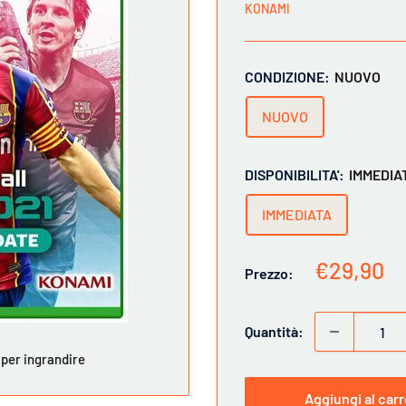
KONAMI
CONDIZIONE:
NUOVO
NUOVO
DISPONIBILITA':
IMMEDIA
IMMEDIATA
Prezzo
€29,90
Prezzo:
scontato
Quantità:
 per ingrandire
Aggiungi al carr