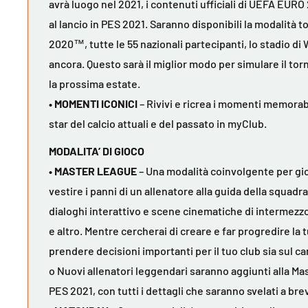
avrà luogo nel 2021, i contenuti ufficiali di UEFA EU
al lancio in PES 2021. Saranno disponibili la modalità 
2020™, tutte le 55 nazionali partecipanti, lo stadio di
ancora. Questo sarà il miglior modo per simulare il to
la prossima estate.
• MOMENTI ICONICI
– Rivivi e ricrea i momenti memorabi
star del calcio attuali e del passato in myClub.
MODALITA’ DI GIOCO
• MASTER LEAGUE
– Una modalità coinvolgente per gio
vestire i panni di un allenatore alla guida della squadr
dialoghi interattivo e scene cinematiche di intermezzo,
e altro. Mentre cercherai di creare e far progredire la
prendere decisioni importanti per il tuo club sia sul c
o Nuovi allenatori leggendari saranno aggiunti alla Ma
PES 2021, con tutti i dettagli che saranno svelati a bre