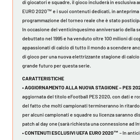
di giocatori e squadre, il gioco includerà in esclusiva
EURO 2020™ e i suoi contenuti dedicati, in anteprima 
programmazione del torneo reale che è stato posticipa
In occasione del venticinquesimo anniversario della s
debuttato nel 1995 e ha venduto oltre 100 milioni di co
appassionati di calcio di tutto il mondo a scendere anc
di gioco per una nuova elettrizzante stagione di calcio
grande futuro per questa serie.
CARATTERISTICHE
• AGGIORNAMENTO ALLA NUOVA STAGIONE – PES 20
aggiornata del titolo eFootball PES 2020, con dati e r
del fatto che molti campionati termineranno in ritardo
per alcuni campionati e squadre su licenza saranno dis
patch al day one (sarà richiesta una connessione ad In
• CONTENUTI ESCLUSIVI UEFA EURO 2020™
– In antic