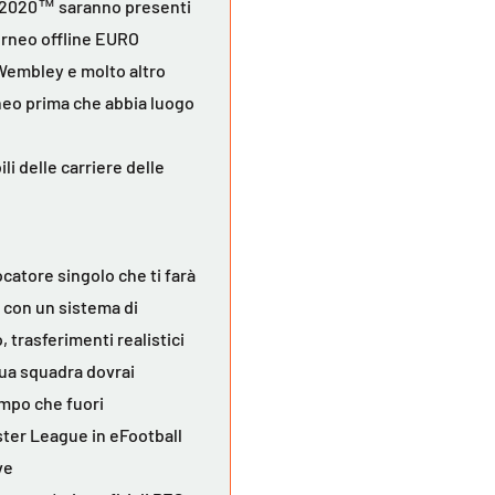
RO 2020™ saranno presenti
torneo offline EURO
 Wembley e molto altro
rneo prima che abbia luogo
li delle carriere delle
catore singolo che ti farà
a con un sistema di
 trasferimenti realistici
 tua squadra dovrai
ampo che fuori
ster League in eFootball
ve