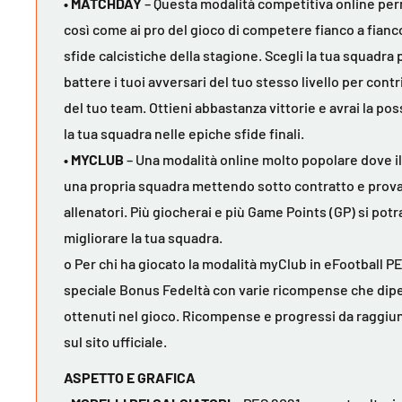
• MATCHDAY
– Questa modalità competitiva online perm
così come ai pro del gioco di competere fianco a fianc
sfide calcistiche della stagione. Scegli la tua squadra 
battere i tuoi avversari del tuo stesso livello per contri
del tuo team. Ottieni abbastanza vittorie e avrai la pos
la tua squadra nelle epiche sfide finali.
• MYCLUB
– Una modalità online molto popolare dove il
una propria squadra mettendo sotto contratto e prova
allenatori. Più giocherai e più Game Points (GP) si po
migliorare la tua squadra.
o Per chi ha giocato la modalità myClub in eFootball P
speciale Bonus Fedeltà con varie ricompense che dip
ottenuti nel gioco. Ricompense e progressi da raggi
sul sito ufficiale.
ASPETTO E GRAFICA