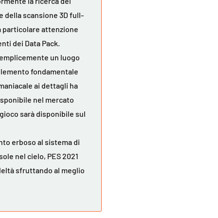
rmente la ricerca del
 della scansione 3D full-
a particolare attenzione
nti dei Data Pack.
 semplicemente un luogo
n elemento fondamentale
maniacale ai dettagli ha
disponibile nel mercato
 gioco sarà disponibile sul
nto erboso al sistema di
sole nel cielo, PES 2021
deltà sfruttando al meglio