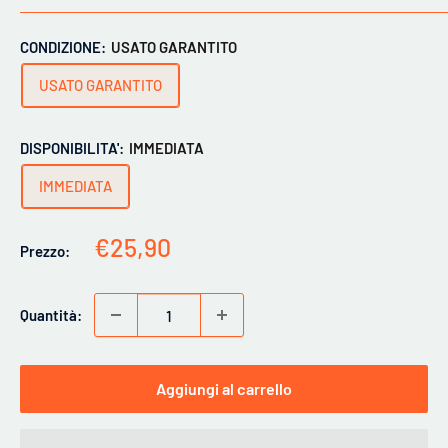
CONDIZIONE:
USATO GARANTITO
USATO GARANTITO
DISPONIBILITA':
IMMEDIATA
IMMEDIATA
Prezzo
€25,90
Prezzo:
scontato
Quantità:
Aggiungi al carrello