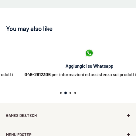
You may also like
Aggiungici su Whatsapp
049-2612306
per informazioni ed assistenza sui prodotti ed ordini
GAMESIDE&TECH
L’offerta dei più importanti distributori italiani nel campo
MENU FOOTER
del gaming, della tecnologia, dell’informatica e del tempo