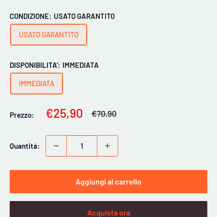
CONDIZIONE:
USATO GARANTITO
USATO GARANTITO
DISPONIBILITA':
IMMEDIATA
IMMEDIATA
Prezzo
€25,90
Prezzo
€70,90
Prezzo:
scontato
Quantità:
Aggiungi al carrello
Acquista ora